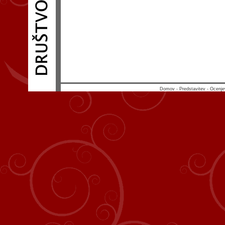
Domov
-
Predstavitev
-
Ocenje