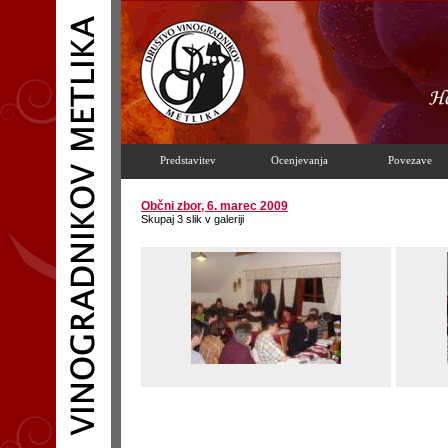
Predstavitev
Ocenjevanja
Povezave
Občni zbor, 6. marec 2009
Skupaj 3 slik v galeriji