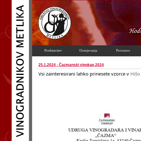
Predstavitev
Ocenjevanja
Povezave
25.1.2024 - Čazmanski vinokap 2024
Vsi zainteresirani lahko prinesete vzorce v
Hišo