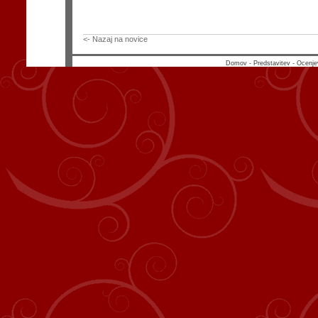
<- Nazaj na novice
Domov
-
Predstavitev
-
Ocenje